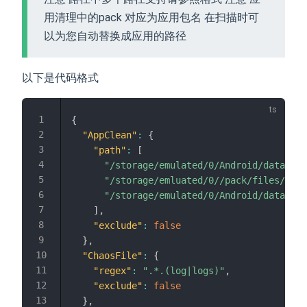
用清理中的pack 对应为应用包名 在扫描时可
以为您自动替换成应用的路径
以下是代码格式
{
"AppClean"
:
{
"path"
:
[
"/storage/emulated/0/Android/data/pac
"/storage/emluated/0//pack/files/cach
"/storage/emulated/0/Android/data/pac
]
,
"exclude"
:
false
}
,
"ChaosFile"
:
{
"regex"
:
".*.(log|logs)"
,
"exclude"
:
false
}
,