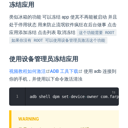
冻结应用
类似冰箱的功能 可以冻结 app 使其不再能被启动 并且
处于停用状态 用来防止流氓软件疯狂在后台做事 点击
应用添加冻结 点击列表 取消冻结
这个功能需要 ROOT
如果你没有 ROOT 可以使用设备管理员激活这个功能
使用设备管理员冻结应用
open in new window
open in new window
视频教程如何激活
ADB 工具下载
使用 adb 连接到
你的手机，并使用以下命令激活清浊
adb shell dpm set
-
device
-
owner com
.
farplace
WARNING