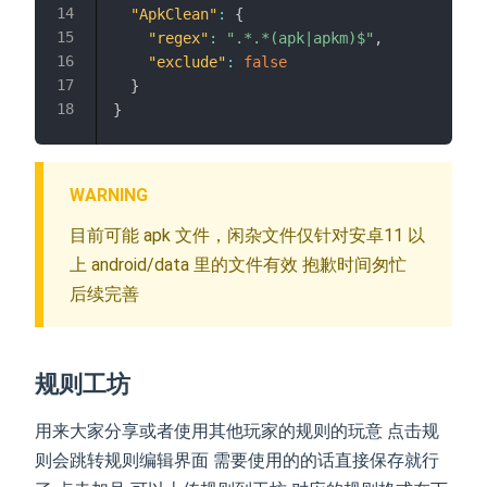
"ApkClean"
:
{
"regex"
:
".*.*(apk|apkm)$"
,
"exclude"
:
false
}
}
WARNING
目前可能 apk 文件，闲杂文件仅针对安卓11 以
上 android/data 里的文件有效 抱歉时间匆忙
后续完善
规则工坊
用来大家分享或者使用其他玩家的规则的玩意 点击规
则会跳转规则编辑界面 需要使用的的话直接保存就行